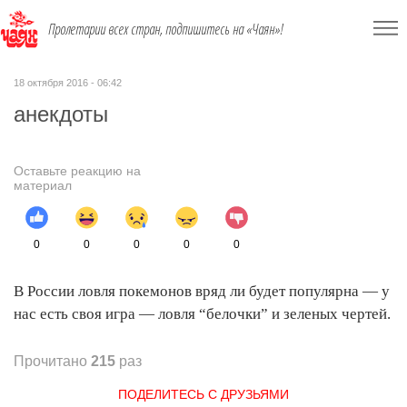
Пролетарии всех стран, подпишитесь на «Чаян»!
18 октября 2016 - 06:42
анекдоты
Оставьте реакцию на
материал
0
0
0
0
0
В России ловля покемонов вряд ли будет популярна — у
нас есть своя игра — ловля “белочки” и зеленых чертей.
Прочитано
215
раз
ПОДЕЛИТЕСЬ С ДРУЗЬЯМИ