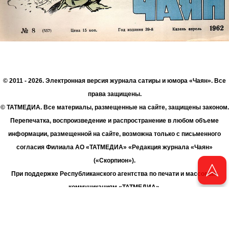
© 2011 - 2026. Электронная версия журнала сатиры и юмора «Чаян». Все
права защищены.
© ТАТМЕДИА. Все материалы, размещенные на сайте, защищены законом.
Перепечатка, воспроизведение и распространение в любом объеме
информации, размещенной на сайте, возможна только с письменного
согласия Филиала АО «ТАТМЕДИА» «Редакция журнала «Чаян»
(«Скорпион»).
При поддержке Республиканского агентства по печати и массовым
коммуникациям «ТАТМЕДИА».
Адрес редакции: 420066 Татарстан, г. Казань ул. Декабристов, д. 2
Телефон редакции: +7 (843) 222-06-00
E-mail: chayan@bk.ru