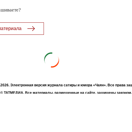
ашиваете?
материала
- 2026. Электронная версия журнала сатиры и юмора «Чаян». Все права з
© ТАТМЕДИА. Все материалы, размещенные на сайте, защищены законом.
а, воспроизведение и распространение в любом объеме информации, раз
зможна только с письменного согласия Филиала АО «ТАТМЕДИА» «Редакц
«Чаян» («Скорпион»).
жке Республиканского агентства по печати и массовым коммуникациям 
Адрес редакции: 420066 Татарстан, г. Казань ул. Декабристов, д. 2