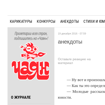
КАРИКАТУРЫ
КОНКУРСЫ
АНЕКДОТЫ
СТИХИ И Ю
Пролетарии всех стран,
19 декабря 2016 - 07:59
подпишитесь на «Чаян»!
анекдоты
Оставьте реакцию на
материал
— Ну вот и произошла
— Как ты это определ
— Молодые рассказы
юности.
О ЖУРНАЛЕ