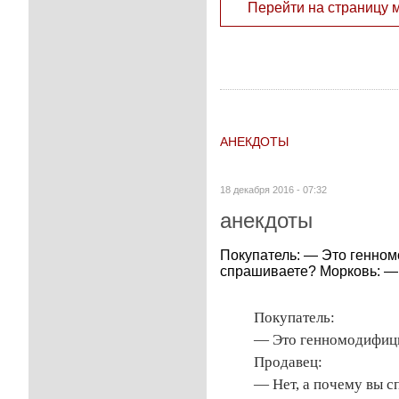
Перейти на страницу 
АНЕКДОТЫ
18 декабря 2016 - 07:32
анекдоты
Покупатель: — Это генно
спрашиваете? Морковь: —
Покупатель:
— Это генномодифиц
Продавец:
— Нет, а почему вы с