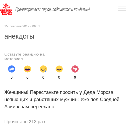
Пролетарии всех стран, подпишитесь на «Чаян»!
15 февраля 2017 - 06:51
анекдоты
Оставьте реакцию на
материал
0
0
0
0
0
Женщины! Перестаньте просить у Деда Мороза
непьющих и работящих мужчин! Уже пол Средней
Азии к нам переехало.
Прочитано
212
раз