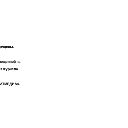
ащищены.
мещенной на
ия журнала
«ТАТМЕДИА».