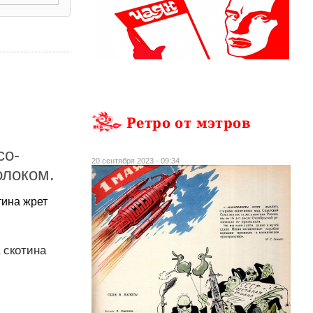
Ретро от мэтров
со-
20 сентября 2023 - 09:34
олоком.
тина жрет
 скотина