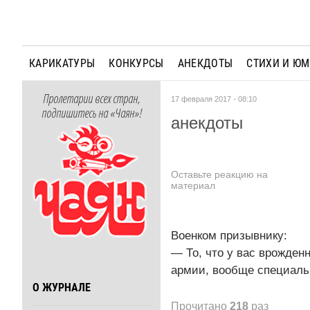
КАРИКАТУРЫ
КОНКУРСЫ
АНЕКДОТЫ
СТИХИ И Ю
Пролетарии всех стран,
17 февраля 2017 - 08:10
подпишитесь на «Чаян»!
анекдоты
Оставьте реакцию на
материал
Военком призывнику:
— То, что у вас врожден
армии, вообще специаль
О ЖУРНАЛЕ
Прочитано
218
раз