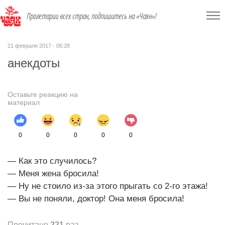
Пролетарии всех стран, подпишитесь на «Чаян»!
21 февраля 2017 - 06:28
анекдоты
Оставьте реакцию на
материал
0
0
0
0
0
— Как это случилось?
— Меня жена бросила!
— Ну не стоило из-за этого прыгать со 2-го этажа!
— Вы не поняли, доктор! Она меня бросила!
Прочитано
221
раз