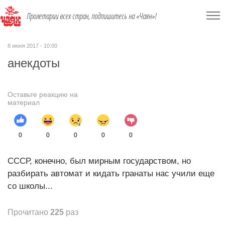
Пролетарии всех стран, подпишитесь на «Чаян»!
8 июня 2017 - 10:00
анекдоты
Оставьте реакцию на
материал
0
0
0
0
0
СССР, конечно, был мирным государством, но
разбирать автомат и кидать гранаты нас учили еще
со школы...
Прочитано
225
раз