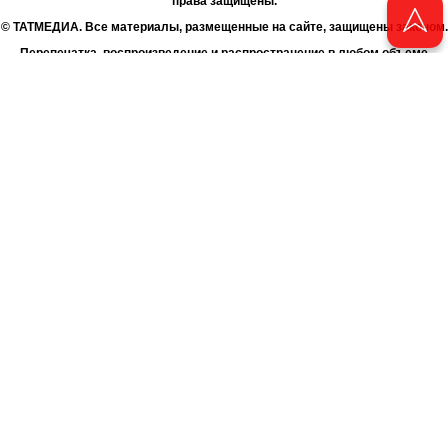
права защищены.
© ТАТМЕДИА. Все материалы, размещенные на сайте, защищены законом.
Перепечатка, воспроизведение и распространение в любом объеме
информации, размещенной на сайте, возможна только с письменного
согласия Филиала АО «ТАТМЕДИА» «Редакция журнала «Чаян»
(«Скорпион»).
При поддержке Республиканского агентства по печати и массовым
коммуникациям «ТАТМЕДИА».
Адрес редакции: 420066 Татарстан, г. Казань ул. Декабристов, д. 2
Телефон редакции: +7 (843) 222-06-00
E-mail: chayan@bk.ru
Антикоррупционная политика
chayan@bk.ru
Для сообщения о фактах коррупции:
АО «ТАТМЕДИА» использует «cookie»
для персонализации сервисов
и удобства пользователей сайтом. Использование «cookie» можно
отменить в настройках браузера.
Политика конфиденциальности