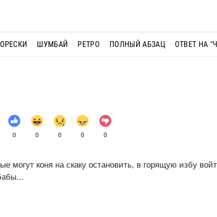
МОРЕСКИ
ШУМБАЙ
РЕТРО
ПОЛНЫЙ АБЗАЦ
ОТВЕТ НА "
0
0
0
0
0
ые могут коня на скаку остановить, в горящую избу войт
бабы...