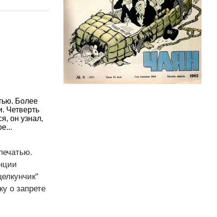
тью. Более
. Четверть
я, он узнал,
е...
печатью.
нции
щелкунчик"
ку о запрете