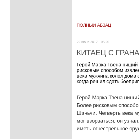
ПОЛНЫЙ АБЗАЦ
22 июня 2017 - 05:20
КИТАЕЦ С ГРАН
Герой Марка Твена нищий 
рисковым способом извлек
века мужчина колол дома о
когда решил сдать боеприп
Герой Марка Твена нищий
Более рисковым способо
Шэньчи. Четверть века м
мог взорваться, он узнал
иметь огнестрельное ору