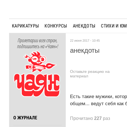
КАРИКАТУРЫ
КОНКУРСЫ
АНЕКДОТЫ
СТИХИ И Ю
Пролетарии всех стран,
22 июня 2017 - 10:45
подпишитесь на «Чаян»!
анекдоты
Оставьте реакцию на
материал
Есть такие мужики, котор
общем... ведут себя как 
О ЖУРНАЛЕ
Прочитано
227
раз