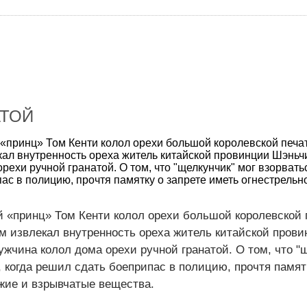
АТОЙ
«принц» Том Кенти колол орехи большой королевской печа
ал внутренность ореха житель китайской провинции Шэньчи
рехи ручной гранатой. О том, что "щелкунчик" мог взорватьс
ас в полицию, прочтя памятку о запрете иметь огнестрельно
 «принц» Том Кенти колол орехи большой королевской 
м извлекал внутренность ореха житель китайской прови
ужчина колол дома орехи ручной гранатой. О том, что "
, когда решил сдать боеприпас в полицию, прочтя памят
жие и взрывчатые вещества.