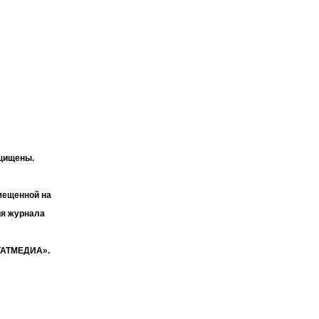
ащищены.
мещенной на
ия журнала
«ТАТМЕДИА».