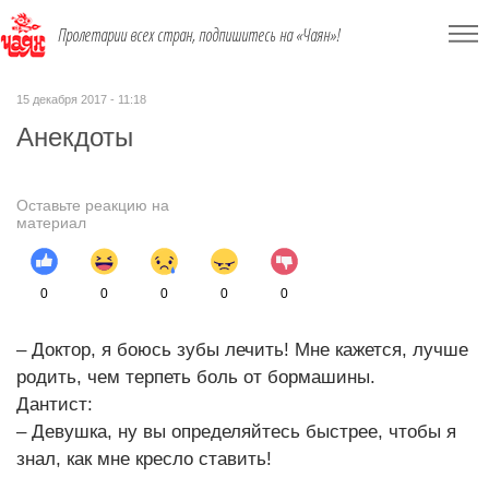
Пролетарии всех стран, подпишитесь на «Чаян»!
15 декабря 2017 - 11:18
Анекдоты
Оставьте реакцию на
материал
0
0
0
0
0
– Доктор, я боюсь зубы лечить! Мне кажется, лучше
родить, чем терпеть боль от бормашины.
Дантист:
– Девушка, ну вы определяйтесь быстрее, чтобы я
знал, как мне кресло ставить!