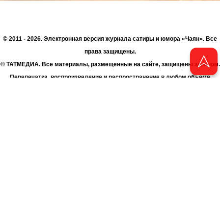
© 2011 - 2026. Электронная версия журнала сатиры и юмора «Чаян». Все
права защищены.
© ТАТМЕДИА. Все материалы, размещенные на сайте, защищены законом.
Перепечатка, воспроизведение и распространение в любом объеме
информации, размещенной на сайте, возможна только с письменного
согласия Филиала АО «ТАТМЕДИА» «Редакция журнала «Чаян»
(«Скорпион»).
При поддержке Республиканского агентства по печати и массовым
коммуникациям «ТАТМЕДИА».
Адрес редакции: 420066 Татарстан, г. Казань ул. Декабристов, д. 2
Телефон редакции: +7 (843) 222-06-00
E-mail: chayan@bk.ru
Антикоррупционная политика
chayan@bk.ru
Для сообщения о фактах коррупции: