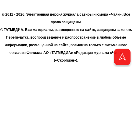
© 2011 - 2026. Электронная версия журнала сатиры и юмора «Чаян». Все
права защищены.
© ТАТМЕДИА. Все материалы, размещенные на сайте, защищены законом.
Перепечатка, воспроизведение и распространение в любом объеме
информации, размещенной на сайте, возможна только с письменного
согласия Филиала АО «ТАТМЕДИА» «Редакция журнала «Чаян»
(«Скорпион»).
При поддержке Республиканского агентства по печати и массовым
коммуникациям «ТАТМЕДИА».
Адрес редакции: 420066 Татарстан, г. Казань ул. Декабристов, д. 2
Телефон редакции: +7 (843) 222-06-00
E-mail: chayan@bk.ru
Антикоррупционная политика
chayan@bk.ru
Для сообщения о фактах коррупции:
АО «ТАТМЕДИА» использует «cookie»
для персонализации сервисов