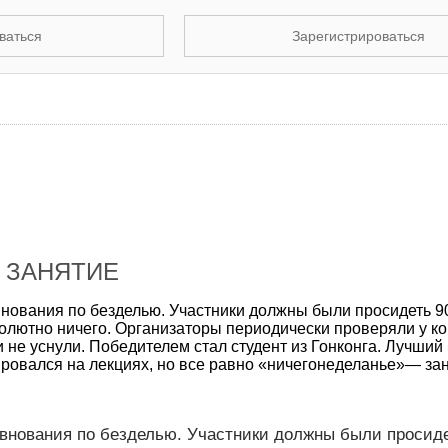
ваться
Зарегистрироваться
 ЗАНЯТИЕ
нования по безделью. Участники должны были просидеть 9
солютно ничего. Организаторы периодически проверяли у к
и не уснули. Победителем стал студент из Гонконга. Лучший
нировался на лекциях, но все равно «ничегонеделанье»— за
евнования по безделью. Участники должны были просиде