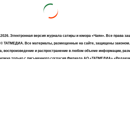
- 2026. Электронная версия журнала сатиры и юмора «Чаян». Все права з
© ТАТМЕДИА. Все материалы, размещенные на сайте, защищены законом.
а, воспроизведение и распространение в любом объеме информации, раз
зможна только с письменного согласия Филиала АО «ТАТМЕДИА» «Редакц
«Чаян» («Скорпион»).
жке Республиканского агентства по печати и массовым коммуникациям 
Адрес редакции: 420066 Татарстан, г. Казань ул. Декабристов, д. 2
Телефон редакции: +7 (843) 222-06-00
E-mail: chayan@bk.ru
Антикоррупционная политика
chayan@bk.ru
Для сообщения о фактах коррупции:
«ТАТМЕДИА» использует «cookie»
для персонализации сервисов и удо