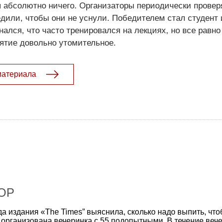
я абсолютно ничего. Организаторы периодически провер
едили, чтобы они не уснули. Победителем стал студент и
ался, что часто тренировался на лекциях, но все равно
ятие довольно утомительное.
материала
ОР
а издания «The Times” выяснила, сколько надо выпить, чт
 организована вечеринка с 55 подопытными. В течение веч