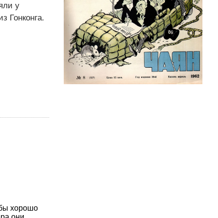
яли у
з Гонконга.
обы хорошо
ера они