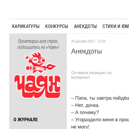
КАРИКАТУРЫ
КОНКУРСЫ
АНЕКДОТЫ
СТИХИ И Ю
Пролетарии всех стран,
29 декабря 2017 - 12:02
подпишитесь на «Чаян»!
Анекдоты
Оставьте реакцию на
материал
– Папа, ты завтра пойдё
– Нет, дочка.
– А почему?
– Угораздило меня в про
О ЖУРНАЛЕ
не могу!