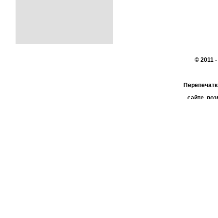
© 2011 
Перепечатк
сайте, во
При поддер
АО 