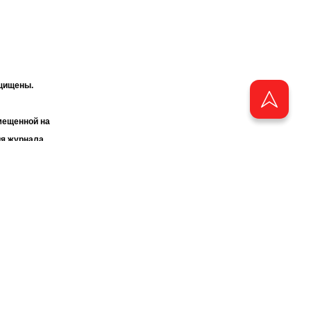
ащищены.
мещенной на
ия журнала
«ТАТМЕДИА».
бства