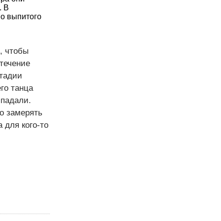
. В
во выпитого
, чтобы
 течение
стадии
го танца
 падали.
о замерять
 для кого-то