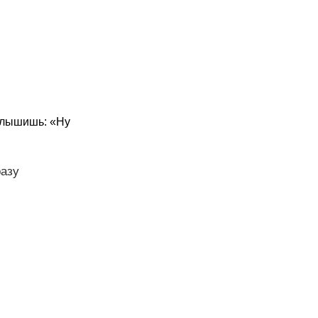
 слышишь: «Ну
разу