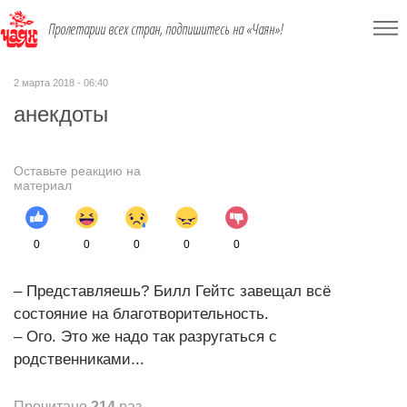
Пролетарии всех стран, подпишитесь на «Чаян»!
2 марта 2018 - 06:40
анекдоты
Оставьте реакцию на
материал
0
0
0
0
0
– Представляешь? Билл Гейтс завещал всё
состояние на благотворительность.
– Ого. Это же надо так разругаться с
родственниками...
Прочитано
214
раз