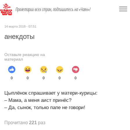
Пролетарии всех стран, подпишитесь на «Чаян»!
14 марта 2018 - 07:51
анекдоты
Оставьте реакцию на
материал
0
0
0
0
0
Цыплёнок спрашивает у матери-курицы:
– Мама, а меня аист принёс?
– Да, сынок, только папе не говори!
Прочитано
221
раз