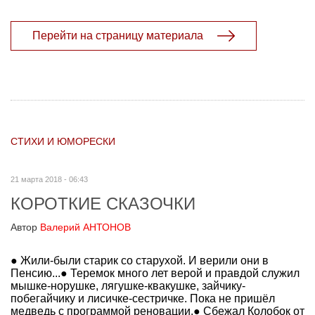
Перейти на страницу материала
СТИХИ И ЮМОРЕСКИ
21 марта 2018 - 06:43
КОРОТКИЕ СКАЗОЧКИ
Автор
Валерий АНТОНОВ
● Жили-были старик со старухой. И верили они в
Пенсию...● Теремок много лет верой и правдой служил
мышке-норушке, лягушке-квакушке, зайчику-
побегайчику и лисичке-сестричке. Пока не пришёл
медведь с программой реновации.● Сбежал Колобок от