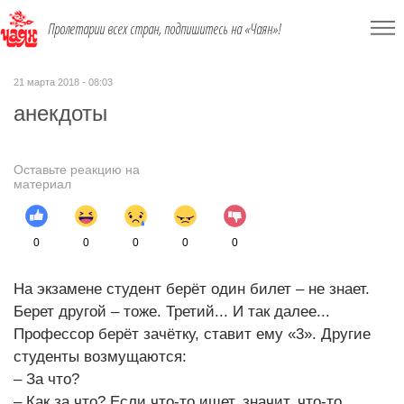
Пролетарии всех стран, подпишитесь на «Чаян»!
21 марта 2018 - 08:03
анекдоты
Оставьте реакцию на
материал
0
0
0
0
0
На экзамене студент берёт один билет – не знает.
Берет другой – тоже. Третий... И так далее...
Профессор берёт зачётку, ставит ему «3». Другие
студенты возмущаются:
– За что?
– Как за что? Если что-то ищет, значит, что-то