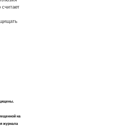
р считает
ащищать
ащищены.
мещенной на
ия журнала