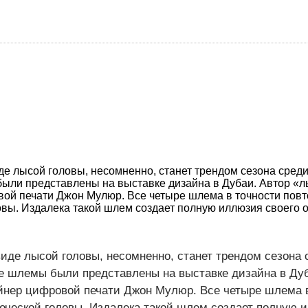
е лысой головы, несомненно, станет трендом сезона среди
ыли представлены на выставке дизайна в Дубаи. Автор «л
ой печати Джон Мулюр. Все четыре шлема в точности пов
овы. Издалека такой шлем создает полную иллюзия своего о
иде лысой головы, несомненно, станет трендом сезона 
е шлемы были представлены на выставке дизайна в Дуб
нер цифровой печати Джон Мулюр. Все четыре шлема в
веческой головы. Издалека такой шлем создает полную 