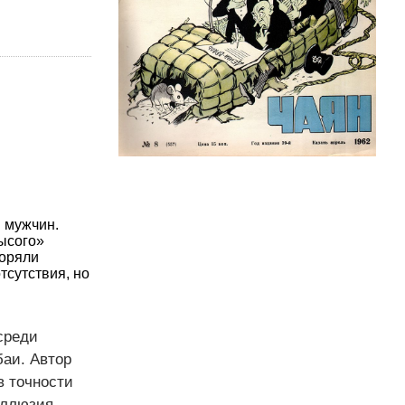
 мужчин.
ысого»
торяли
тсутствия, но
среди
аи. Автор
 точности
иллюзия