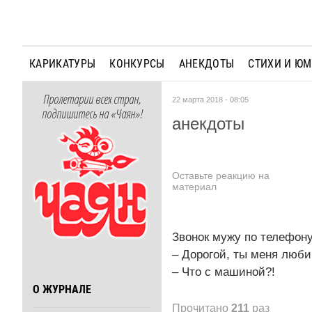
КАРИКАТУРЫ
КОНКУРСЫ
АНЕКДОТЫ
СТИХИ И Ю
Пролетарии всех стран,
22 марта 2018 - 08:05
подпишитесь на «Чаян»!
анекдоты
Оставьте реакцию на
материал
Звонок мужу по телефону
– Дорогой, ты меня люб
– Что с машиной?!
О ЖУРНАЛЕ
Прочитано
211
раз