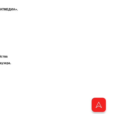
«ТАТМЕДИА».
бства
аузера.