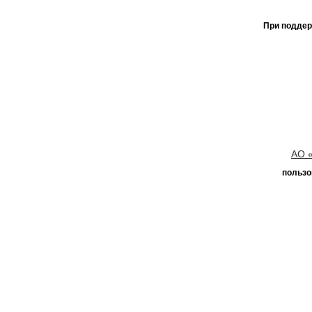
При поддер
АО 
пользо