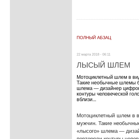
ПОЛНЫЙ АБЗАЦ
22 марта 2018 - 06:11
ЛЫСЫЙ ШЛЕМ
Мотоциклетный шлем в вид
Такие необычные шлемы б
шлема — дизайнер цифров
контуры человеческой гол
вблизи...
Мотоциклетный шлем в в
мужчин. Такие необычны
«лысого» шлема — дизай
повторяли контуры чело