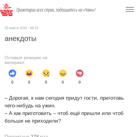
Пролетарии всех стран, подпишитесь на «Чаян»!
25 марта 2018 - 08:10
анекдоты
Оставьте реакцию на
материал
0
0
0
0
0
– Дорогая, к нам сегодня придут гости, приготовь
чего-нибудь на ужин.
– А как приготовить – чтоб ещё пришли или чтоб
больше не приходили?
Прочитано
278
раз