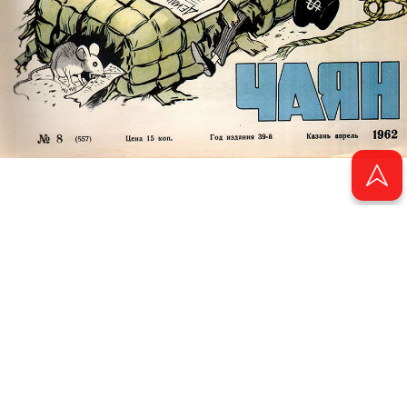
© 2011 - 2026. Электронная версия журнала сатиры и юмора «Чаян». Все
права защищены.
© ТАТМЕДИА. Все материалы, размещенные на сайте, защищены законом.
Перепечатка, воспроизведение и распространение в любом объеме
информации, размещенной на сайте, возможна только с письменного
согласия Филиала АО «ТАТМЕДИА» «Редакция журнала «Чаян»
(«Скорпион»).
При поддержке Республиканского агентства по печати и массовым