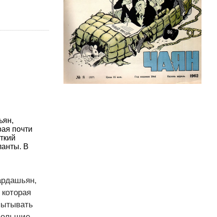
ьян,
рая почти
ткий
ланты. В
ардашьян,
 которая
пытывать
 большие