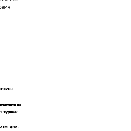
время
ащищены.
мещенной на
ия журнала
«ТАТМЕДИА».