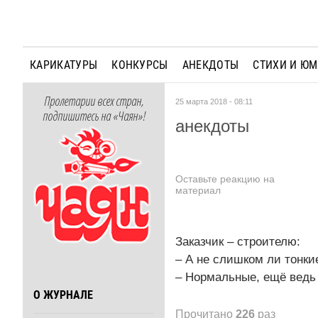
КАРИКАТУРЫ
КОНКУРСЫ
АНЕКДОТЫ
СТИХИ И Ю
Пролетарии всех стран,
25 марта 2018 - 08:11
подпишитесь на «Чаян»!
анекдоты
Оставьте реакцию на
материал
Заказчик – строителю:
– А не слишком ли тонки
– Нормальные, ещё ведь 
О ЖУРНАЛЕ
Прочитано
226
раз