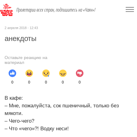
Пролетарии всех стран, подпишитесь на «Чаян»!
2 апреля 2018 - 12:43
анекдоты
Оставьте реакцию на
материал
0
0
0
0
0
В кафе:
– Мне, пожалуйста, сок пшеничный, только без
мякоти.
– Чего-чего?
– Что «чего»?! Водку неси!