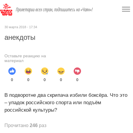
Пролетарии всех стран, подпишитесь на «Чаян»!
30 марта 2018 - 17:34
анекдоты
Оставьте реакцию на
материал
0
0
0
0
0
В подворотне два скрипача избили боксёра. Что это
– упадок российского спорта или подъём
российской культуры?
Прочитано
246
раз