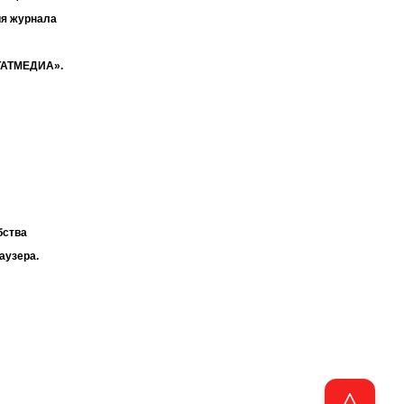
ия журнала
«ТАТМЕДИА».
бства
аузера.