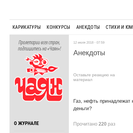
КАРИКАТУРЫ
КОНКУРСЫ
АНЕКДОТЫ
СТИХИ И Ю
Пролетарии всех стран,
12 июля 2018 - 07:59
подпишитесь на «Чаян»!
Анекдоты
Оставьте реакцию на
материал
Газ, нефть принадлежат 
деньги?
О ЖУРНАЛЕ
Прочитано
220
раз