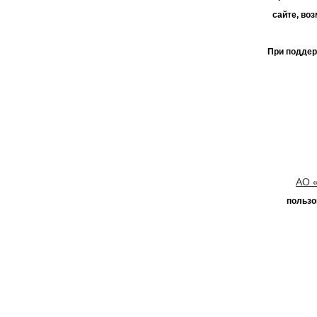
сайте, во
При поддер
АО 
пользо