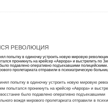
ЯСЯ РЕВОЛЮЦИЯ
нял попытку в одиночку устроить новую мировую революцию
ытался проникнуть на крейсер «Аврора» и выстрелить по З
е было подавлено оперативно подъехавшими полицейскими.
ового пролетариата отправили в психиатрическую больниц
ринял попытку в одиночку устроить новую мировую рев
оем попытался проникнуть на крейсер «Аврора» и выстре
 восстание было подавлено оперативно подъехавшими
льного вождя мирового пролетариата отправили в псих