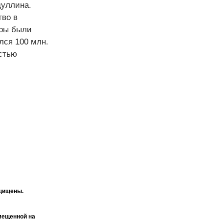
дуллина.
тво в
иры были
лся 100 млн.
стью
ащищены.
мещенной на