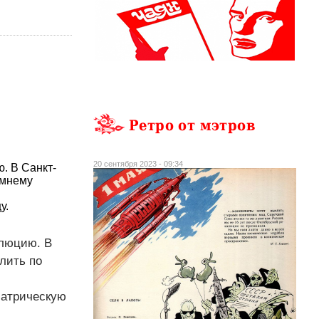
Ретро от мэтров
20 сентября 2023 - 09:34
. В Санкт-
имнему
у.
олюцию. В
лить по
иатрическую