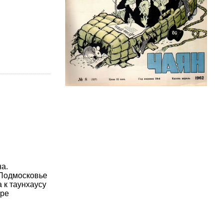
а.
 Подмосковье
 к таунхаусу
оре