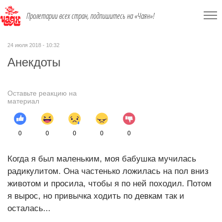
Пролетарии всех стран, подпишитесь на «Чаян»!
24 июля 2018 - 10:32
Анекдоты
Оставьте реакцию на
материал
0
0
0
0
0
Когда я был маленьким, моя бабушка мучилась
радикулитом. Она частенько ложилась на пол вниз
животом и просила, чтобы я по ней походил. Потом
я вырос, но привычка ходить по девкам так и
осталась...