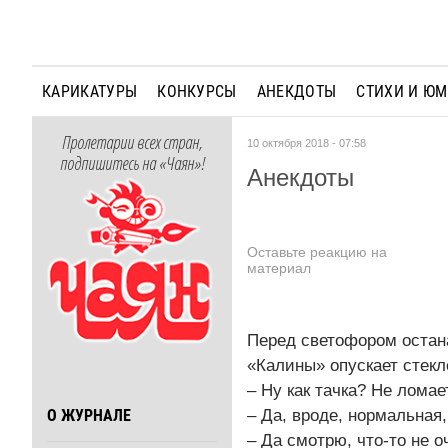
КАРИКАТУРЫ
КОНКУРСЫ
АНЕКДОТЫ
СТИХИ И Ю
Пролетарии всех стран,
10 октября 2018 - 07:58
подпишитесь на «Чаян»!
Анекдоты
Оставьте реакцию на
материал
Перед светофором остан
«Калины» опускает стекл
– Ну как тачка? Не ломае
– Да, вроде, нормальная
О ЖУРНАЛЕ
– Да смотрю, что-то не о