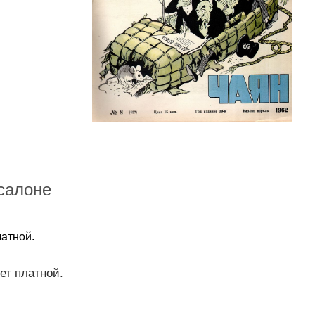
 салоне
латной.
ет платной.