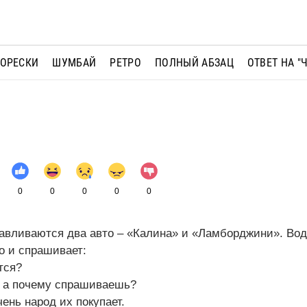
МОРЕСКИ
ШУМБАЙ
РЕТРО
ПОЛНЫЙ АБЗАЦ
ОТВЕТ НА "
0
0
0
0
0
авливаются два авто – «Калина» и «Ламборджини». Во
о и спрашивает:
тся?
, а почему спрашиваешь?
чень народ их покупает.