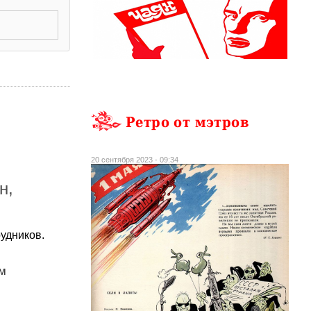
Ретро от мэтров
20 сентября 2023 - 09:34
н,
удников.
вм