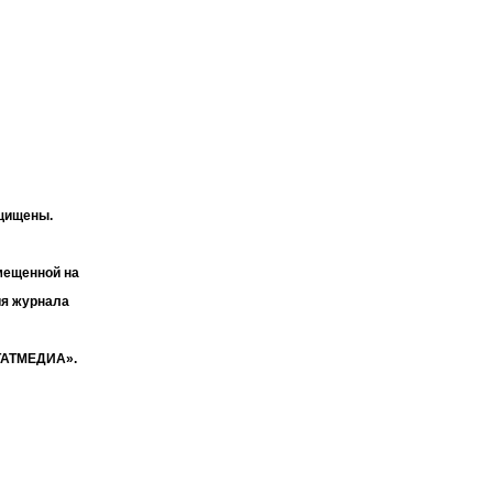
ащищены.
мещенной на
ия журнала
«ТАТМЕДИА».