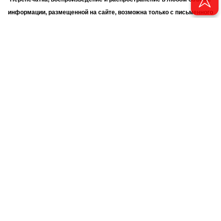
информации, размещенной на сайте, возможна только с письменного
согласия Филиала АО «ТАТМЕДИА» «Редакция журнала «Чаян»
(«Скорпион»).
При поддержке Республиканского агентства по печати и массовым
коммуникациям «ТАТМЕДИА».
Адрес редакции: 420066 Татарстан, г. Казань ул. Декабристов, д. 2
Телефон редакции: +7 (843) 222-06-00
E-mail: chayan@bk.ru
Антикоррупционная политика
chayan@bk.ru
Для сообщения о фактах коррупции:
АО «ТАТМЕДИА» использует «cookie»
для персонализации сервисов
и удобства пользователей сайтом. Использование «cookie» можно
отменить в настройках браузера.
Политика конфиденциальности
16+