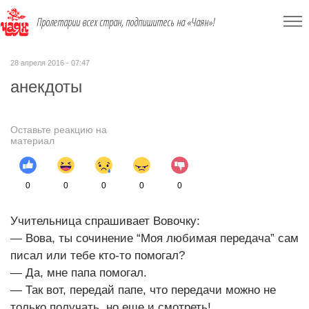
Пролетарии всех стран, подпишитесь на «Чаян»!
28 апреля 2016 - 07:47
анекдоты
Оставьте реакцию на
материал
0
0
0
0
0
Учительница спрашивает Вовочку:
— Вова, ты сочинение “Моя любимая передача” сам
писал или тебе кто-то помогал?
— Да, мне папа помогал.
— Так вот, передай папе, что передачи можно не
только получать, но еще и смотреть!..