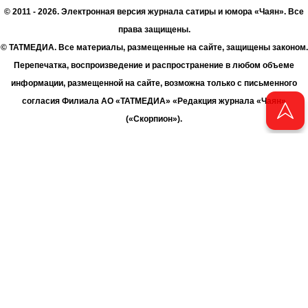
© 2011 - 2026. Электронная версия журнала сатиры и юмора «Чаян». Все
права защищены.
© ТАТМЕДИА. Все материалы, размещенные на сайте, защищены законом.
Перепечатка, воспроизведение и распространение в любом объеме
информации, размещенной на сайте, возможна только с письменного
согласия Филиала АО «ТАТМЕДИА» «Редакция журнала «Чаян»
(«Скорпион»).
При поддержке Республиканского агентства по печати и массовым
коммуникациям «ТАТМЕДИА».
Адрес редакции: 420066 Татарстан, г. Казань ул. Декабристов, д. 2
Телефон редакции: +7 (843) 222-06-00
E-mail: chayan@bk.ru
Антикоррупционная политика
chayan@bk.ru
Для сообщения о фактах коррупции:
АО «ТАТМЕДИА» использует «cookie»
для персонализации сервисов
и удобства пользователей сайтом. Использование «cookie» можно