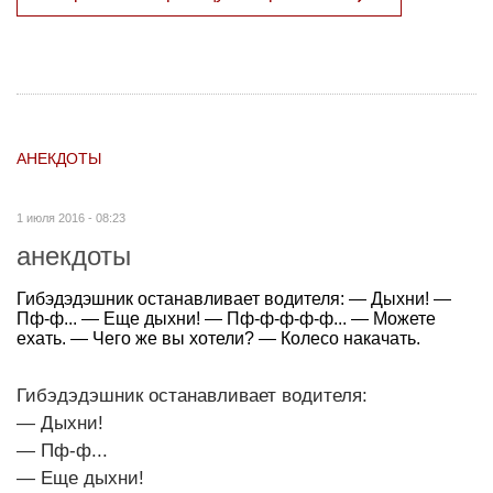
АНЕКДОТЫ
1 июля 2016 - 08:23
анекдоты
Гибэдэдэшник останавливает водителя: — Дыхни! —
Пф-ф... — Еще дыхни! — Пф-ф-ф-ф-ф... — Можете
ехать. — Чего же вы хотели? — Колесо накачать.
Гибэдэдэшник останавливает водителя:
— Дыхни!
— Пф-ф...
— Еще дыхни!