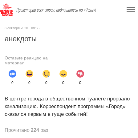
Пролетарии всех стран, подпишитесь на «Чаян»!
8 октября 2020 - 08:55
анекдоты
Оставьте реакцию на
материал
0
0
0
0
0
В центре города в общественном туалете прорвало
канализацию. Корреспондент программы «Город»
оказался первым в гуще событий!
Прочитано
224
раз