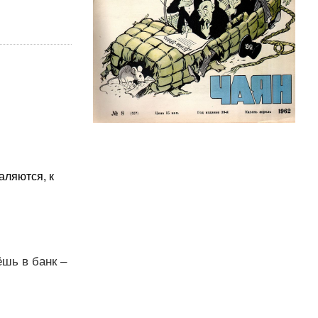
аляются, к
ёшь в банк –