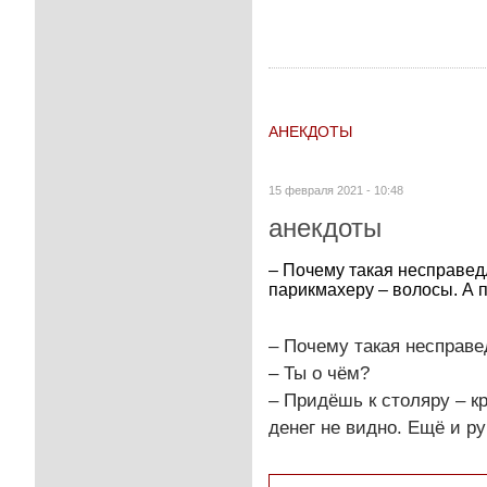
АНЕКДОТЫ
15 февраля 2021 - 10:48
анекдоты
– Почему такая несправед
парикмахеру – волосы. А п
– Почему такая несправ
– Ты о чём?
– Придёшь к столяру – к
денег не видно. Ещё и ру