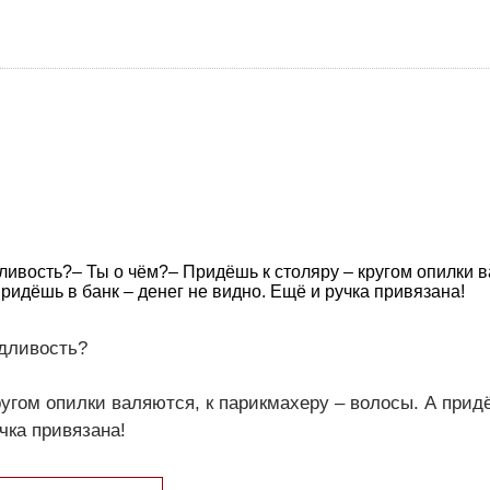
ливость?– Ты о чём?– Придёшь к столяру – кругом опилки в
ридёшь в банк – денег не видно. Ещё и ручка привязана!
едливость?
ругом опилки валяются, к парикмахеру – волосы. А прид
чка привязана!