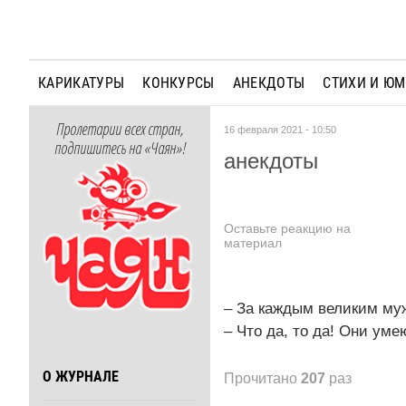
КАРИКАТУРЫ
КОНКУРСЫ
АНЕКДОТЫ
СТИХИ И Ю
Пролетарии всех стран,
16 февраля 2021 - 10:50
подпишитесь на «Чаян»!
анекдоты
Оставьте реакцию на
материал
– За каждым великим му
– Что да, то да! Они уме
О ЖУРНАЛЕ
Прочитано
207
раз