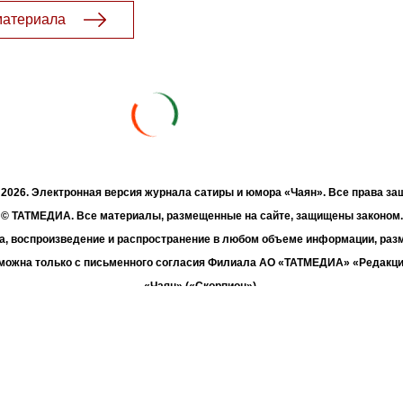
материала
- 2026. Электронная версия журнала сатиры и юмора «Чаян». Все права з
© ТАТМЕДИА. Все материалы, размещенные на сайте, защищены законом.
а, воспроизведение и распространение в любом объеме информации, раз
зможна только с письменного согласия Филиала АО «ТАТМЕДИА» «Редакц
«Чаян» («Скорпион»).
жке Республиканского агентства по печати и массовым коммуникациям 
Адрес редакции: 420066 Татарстан, г. Казань ул. Декабристов, д. 2
Телефон редакции: +7 (843) 222-06-00
E-mail: chayan@bk.ru