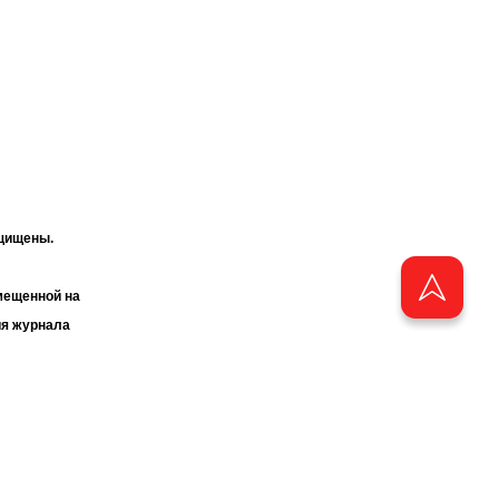
ащищены.
мещенной на
ия журнала
«ТАТМЕДИА».