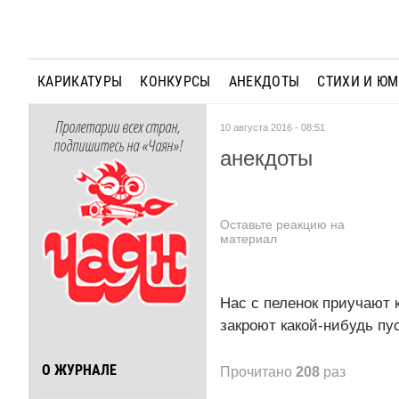
КАРИКАТУРЫ
КОНКУРСЫ
АНЕКДОТЫ
СТИХИ И Ю
Пролетарии всех стран,
10 августа 2016 - 08:51
подпишитесь на «Чаян»!
анекдоты
Оставьте реакцию на
материал
Нас с пеленок приучают к
закроют какой-нибудь пу
О ЖУРНАЛЕ
Прочитано
208
раз