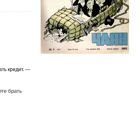
ать кредит. —
ете брать