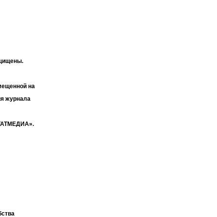
ащищены.
мещенной на
ия журнала
«ТАТМЕДИА».
бства