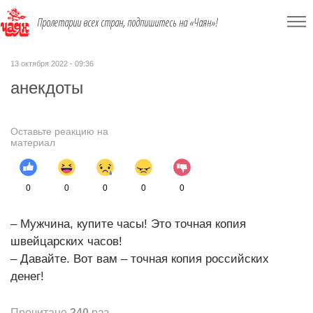
Пролетарии всех стран, подпишитесь на «Чаян»!
13 октября 2022 - 09:36
анекдоты
Оставьте реакцию на
материал
0
0
0
0
0
– Мужчина, купите часы! Это точная копия
швейцарских часов!
– Давайте. Вот вам – точная копия российских
денег!
Прочитано
240
раз