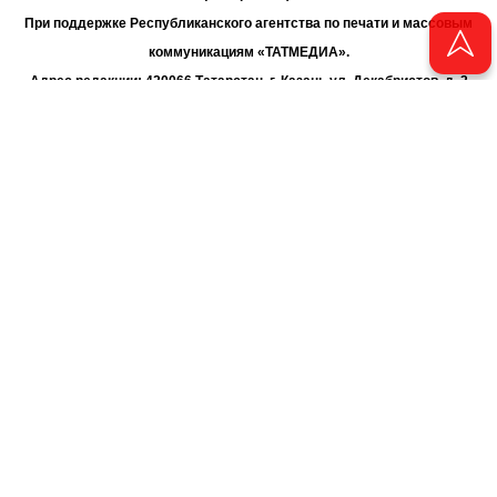
При поддержке Республиканского агентства по печати и массовым
коммуникациям «ТАТМЕДИА».
Адрес редакции: 420066 Татарстан, г. Казань ул. Декабристов, д. 2
Телефон редакции: +7 (843) 222-06-00
E-mail: chayan@bk.ru
Антикоррупционная политика
chayan@bk.ru
Для сообщения о фактах коррупции:
АО «ТАТМЕДИА» использует «cookie»
для персонализации сервисов
и удобства пользователей сайтом. Использование «cookie» можно
отменить в настройках браузера.
Политика конфиденциальности
16+