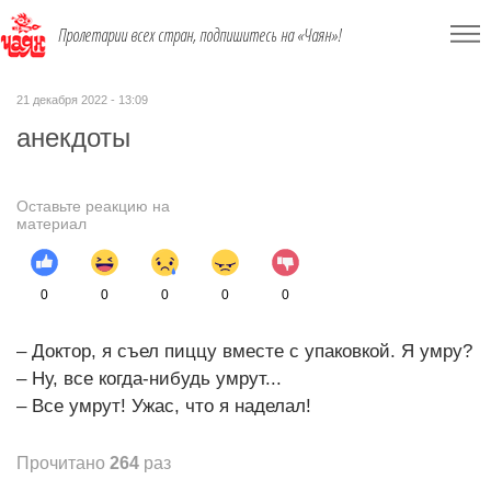
Пролетарии всех стран, подпишитесь на «Чаян»!
21 декабря 2022 - 13:09
анекдоты
Оставьте реакцию на
материал
0
0
0
0
0
– Доктор, я съел пиццу вместе с упаковкой. Я умру?
– Ну, все когда-нибудь умрут...
– Все умрут! Ужас, что я наделал!
Прочитано
264
раз