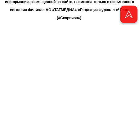
информации, размещенной на сайте, возможна только с письменного
согласия Филиала АО «ТАТМЕДИА» «Редакция журнала «Чаян»
(«Скорпион»).
При поддержке Республиканского агентства по печати и массовым
коммуникациям «ТАТМЕДИА».
Адрес редакции: 420066 Татарстан, г. Казань ул. Декабристов, д. 2
Телефон редакции: +7 (843) 222-06-00
E-mail: chayan@bk.ru
Антикоррупционная политика
chayan@bk.ru
Для сообщения о фактах коррупции:
АО «ТАТМЕДИА» использует «cookie»
для персонализации сервисов
и удобства пользователей сайтом. Использование «cookie» можно
отменить в настройках браузера.
Политика конфиденциальности
16+