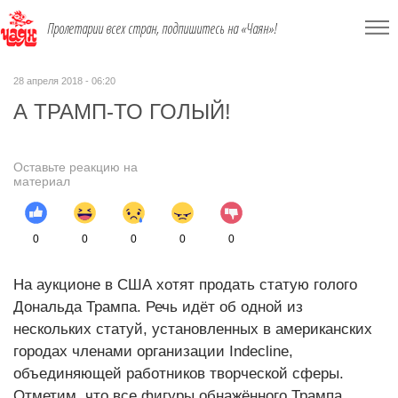
Пролетарии всех стран, подпишитесь на «Чаян»!
28 апреля 2018 - 06:20
А ТРАМП-ТО ГОЛЫЙ!
Оставьте реакцию на
материал
0
0
0
0
0
На аукционе в США хотят продать статую голого
Дональда Трампа. Речь идёт об одной из
нескольких статуй, установленных в американских
городах членами организации Indecline,
объединяющей работников творческой сферы.
Отметим, что все фигуры обнажённого Трампа,