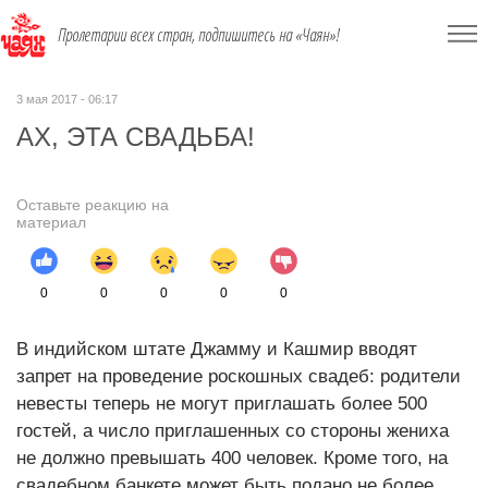
Пролетарии всех стран, подпишитесь на «Чаян»!
3 мая 2017 - 06:17
АХ, ЭТА СВАДЬБА!
Оставьте реакцию на
материал
0
0
0
0
0
В индийском штате Джамму и Кашмир вводят
запрет на проведение роскошных свадеб: родители
невесты теперь не могут приглашать более 500
гостей, а число приглашенных со стороны жениха
не должно превышать 400 человек. Кроме того, на
свадебном банкете может быть подано не более