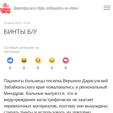
Пролетарии всех стран, подпишитесь на «Чаян»!
25 июля 2019 - 02:50
БИНТЫ Б/У
Оставьте реакцию на
материал
0
0
0
0
0
Пациенты больницы поселка Вершино-Дарасунский
Забайкальского края пожаловались в региональный
Минздрав. Больные жалуются, что в
медучреждении катастрофически не хватает
перевязочных материалов, поэтому они вынуждены
стирать бинты и использовать их повторно.