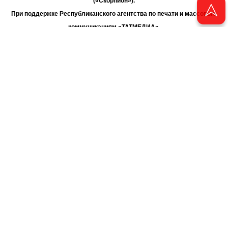
(«Скорпион»).
При поддержке Республиканского агентства по печати и массовым
коммуникациям «ТАТМЕДИА».
Адрес редакции: 420066 Татарстан, г. Казань ул. Декабристов, д. 2
Телефон редакции: +7 (843) 222-06-00
E-mail: chayan@bk.ru
Антикоррупционная политика
chayan@bk.ru
Для сообщения о фактах коррупции:
АО «ТАТМЕДИА» использует «cookie»
для персонализации сервисов
и удобства пользователей сайтом. Использование «cookie» можно
отменить в настройках браузера.
Политика конфиденциальности
16+