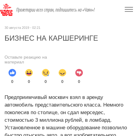
Пролетарии всех стран, подпишитесь на «Чаян»!
30 августа 2019 - 02:21
БИЗНЕС НА КАРШЕРИНГЕ
Оставьте реакцию на
материал
0
0
0
0
0
Предприимчивый москвич взял в аренду
автомобиль представительского класса. Немного
поколесив по столице, он сдал мерседес,
стоимостью 3 миллиона рублей, в ломбард.
Установленное в машине оборудование позволило
быстро отыскать авто, а вот изобретательного