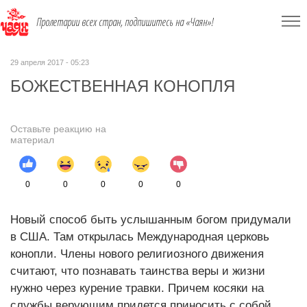
Пролетарии всех стран, подпишитесь на «Чаян»!
29 апреля 2017 - 05:23
БОЖЕСТВЕННАЯ КОНОПЛЯ
Оставьте реакцию на
материал
0
0
0
0
0
Новый способ быть услышанным богом придумали
в США. Там открылась Международная церковь
конопли. Члены нового религиозного движения
считают, что познавать таинства веры и жизни
нужно через курение травки. Причем косяки на
службы верующим придется приносить с собой.