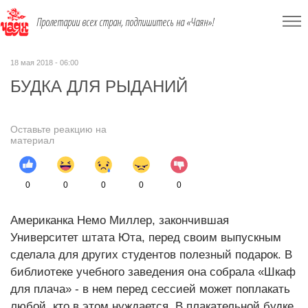
Пролетарии всех стран, подпишитесь на «Чаян»!
18 мая 2018 - 06:00
БУДКА ДЛЯ РЫДАНИЙ
Оставьте реакцию на
материал
0
0
0
0
0
Американка Немо Миллер, закончившая
Университет штата Юта, перед своим выпускным
сделала для других студентов полезный подарок. В
библиотеке учебного заведения она собрала «Шкаф
для плача» - в нем перед сессией может поплакать
любой, кто в этом нуждается. В плакательной будке