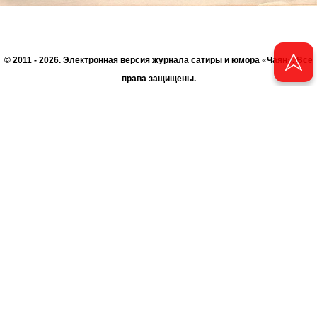
© 2011 - 2026. Электронная версия журнала сатиры и юмора «Чаян». Все
права защищены.
© ТАТМЕДИА. Все материалы, размещенные на сайте, защищены законом.
Перепечатка, воспроизведение и распространение в любом объеме
информации, размещенной на сайте, возможна только с письменного
согласия Филиала АО «ТАТМЕДИА» «Редакция журнала «Чаян»
(«Скорпион»).
При поддержке Республиканского агентства по печати и массовым
коммуникациям «ТАТМЕДИА».
Адрес редакции: 420066 Татарстан, г. Казань ул. Декабристов, д. 2
Телефон редакции: +7 (843) 222-06-00
E-mail: chayan@bk.ru
Антикоррупционная политика