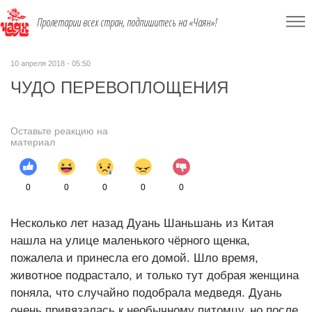
Пролетарии всех стран, подпишитесь на «Чаян»!
10 апреля 2018 - 05:50
ЧУДО ПЕРЕВОПЛОЩЕНИЯ
Оставьте реакцию на
материал
0
0
0
0
0
Несколько лет назад Дуань Шаньшань из Китая
нашла на улице маленького чёрного щенка,
пожалела и принесла его домой. Шло время,
животное подрастало, и только тут добрая женщина
поняла, что случайно подобрала медведя. Дуань
очень привязалась к необычному питомцу, но после