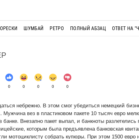
МОРЕСКИ
ШУМБАЙ
РЕТРО
ПОЛНЫЙ АБЗАЦ
ОТВЕТ НА "
ЕР
0
0
0
0
0
аться небрежно. В этом смог убедиться немецкий бизн
я. Мужчина вез в пластиковом пакете 10 тысяч евро мел
в банке. Внезапно пакет выпал, и банкноты разлетелись 
ицейские, которым была предъявлена банковская квита
ли мотоциклисту собрать купюры. При этом 1500 евро н