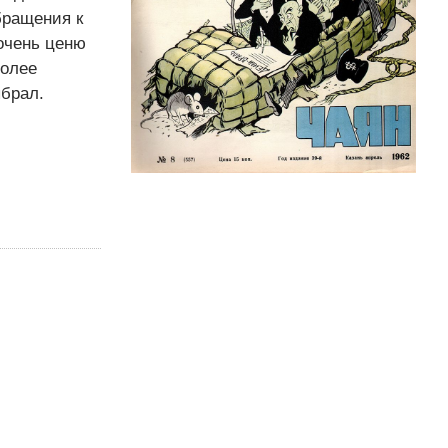
бращения к
очень ценю
более
ыбрал.