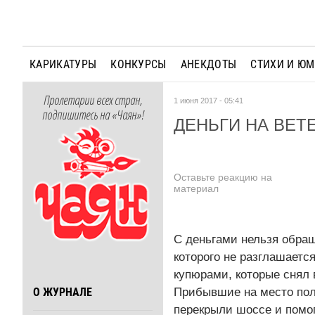
КАРИКАТУРЫ
КОНКУРСЫ
АНЕКДОТЫ
СТИХИ И Ю
Пролетарии всех стран,
1 июня 2017 - 05:41
подпишитесь на «Чаян»!
ДЕНЬГИ НА ВЕТ
Оставьте реакцию на
материал
С деньгами нельзя обращ
которого не разглашаетс
купюрами, которые снял 
Прибывшие на место пол
О ЖУРНАЛЕ
перекрыли шоссе и помог