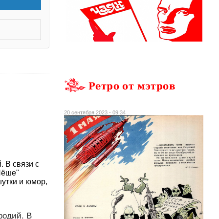
Ретро от мэтров
20 сентября 2023 - 09:34
 В связи с
Лёше"
утки и юмор,
родий. В