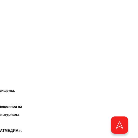
ащищены.
мещенной на
ия журнала
«ТАТМЕДИА».