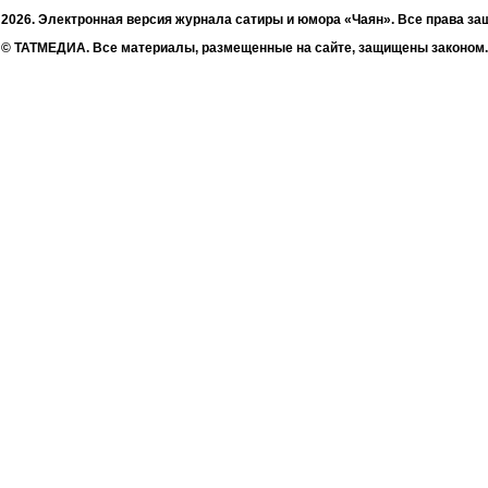
- 2026. Электронная версия журнала сатиры и юмора «Чаян». Все права з
© ТАТМЕДИА. Все материалы, размещенные на сайте, защищены законом.
а, воспроизведение и распространение в любом объеме информации, раз
зможна только с письменного согласия Филиала АО «ТАТМЕДИА» «Редакц
«Чаян» («Скорпион»).
жке Республиканского агентства по печати и массовым коммуникациям 
Адрес редакции: 420066 Татарстан, г. Казань ул. Декабристов, д. 2
Телефон редакции: +7 (843) 222-06-00
E-mail: chayan@bk.ru
Антикоррупционная политика
chayan@bk.ru
Для сообщения о фактах коррупции:
«ТАТМЕДИА» использует «cookie»
для персонализации сервисов и удо
вателей сайтом. Использование «cookie» можно отменить в настройках бр
Политика конфиденциальности
16+