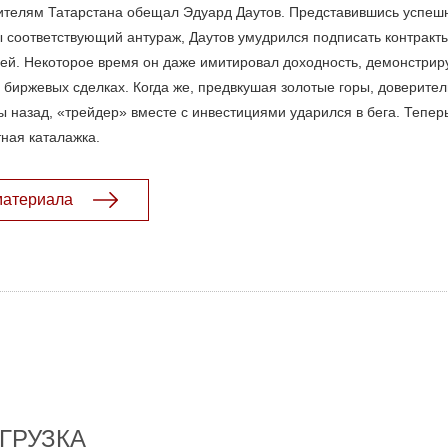
жителям Татарстана обещал Эдуард Даутов. Представившись успе
ы соответствующий антураж, Даутов умудрился подписать контракт
ей. Некоторое время он даже имитировал доходность, демонстрир
 биржевых сделках. Когда же, предвкушая золотые горы, доверите
 назад, «трейдер» вместе с инвестициями ударился в бега. Тепер
тная каталажка.
материала
ГРУЗКА