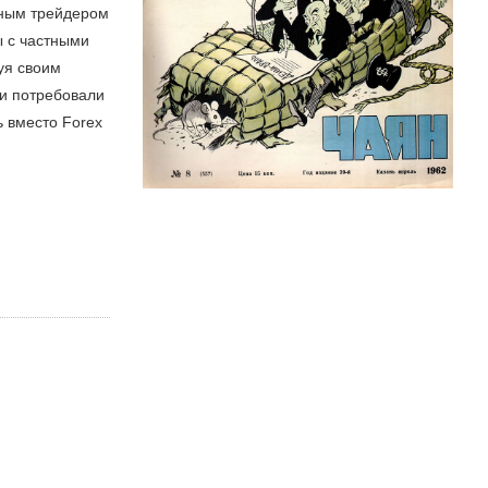
шным трейдером
ы с частными
уя своим
ли потребовали
ь вместо Forex