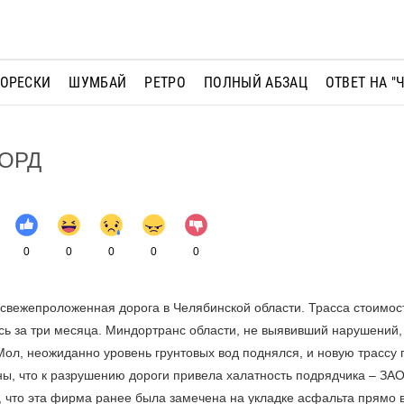
МОРЕСКИ
ШУМБАЙ
РЕТРО
ПОЛНЫЙ АБЗАЦ
ОТВЕТ НА "
ОРД
0
0
0
0
0
свежепроложенная дорога в Челябинской области. Трасса стоимос
ь за три месяца. Миндортранс области, не выявивший нарушений, 
 Мол, неожиданно уровень грунтовых вод поднялся, и новую трассу
, что к разрушению дороги привела халатность подрядчика – ЗА
 что эта фирма ранее была замечена на укладке асфальта прямо в