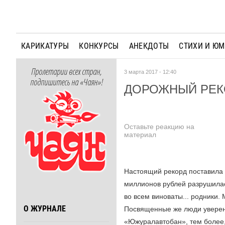
КАРИКАТУРЫ
КОНКУРСЫ
АНЕКДОТЫ
СТИХИ И Ю
Пролетарии всех стран,
3 марта 2017 - 12:40
подпишитесь на «Чаян»!
ДОРОЖНЫЙ РЕК
Оставьте реакцию на
материал
Настоящий рекорд поставила 
миллионов рублей разрушилас
во всем виноваты... родники.
О ЖУРНАЛЕ
Посвященные же люди уверены
«Южуралавтобан», тем более,