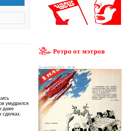
Ретро от мэтров
20 сентября 2023 - 09:34
шись
ов умудрился
н даже
 сделках.