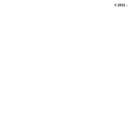
© 2011 
Перепечатк
сайте, во
При поддер
АО 
пользо