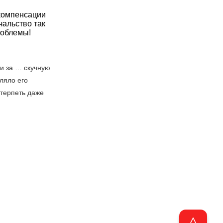
 компенсации
чальство так
проблемы!
и за … скучную
ляло его
 терпеть даже