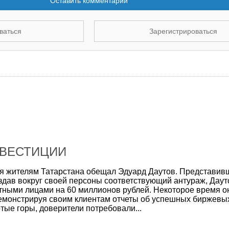
Оставить комментарий
ваться
Зарегистрироваться
ВЕСТИЦИИ
ся жителям Татарстана обещал Эдуард Даутов. Представив
дав вокруг своей персоны соответствующий антураж, Даут
стными лицами на 60 миллионов рублей. Некоторое время о
емонстрируя своим клиентам отчеты об успешных биржевых
тые горы, доверители потребовали...