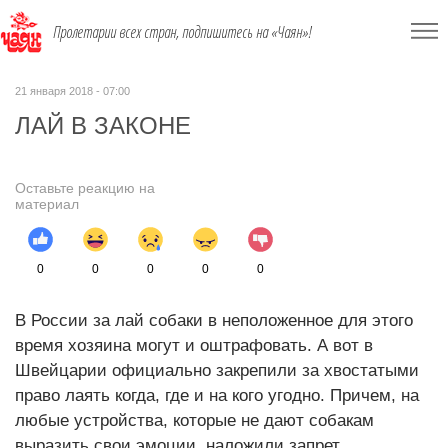
Пролетарии всех стран, подпишитесь на «Чаян»!
21 января 2018 - 07:00
ЛАЙ В ЗАКОНЕ
Оставьте реакцию на
материал
0
0
0
0
0
В России за лай собаки в неположенное для этого
время хозяина могут и оштрафовать. А вот в
Швейцарии официально закрепили за хвостатыми
право лаять когда, где и на кого угодно. Причем, на
любые устройства, которые не дают собакам
выразить свои эмоции, наложили запрет.