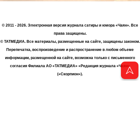
© 2011 - 2026. Электронная версия журнала сатиры и юмора «Чаян». Все
права защищены.
© ТАТМЕДИА. Все материалы, размещенные на сайте, защищены законом.
Перепечатка, воспроизведение и распространение в любом объеме
информации, размещенной на сайте, возможна только с письменного
согласия Филиала АО «ТАТМЕДИА» «Редакция журнала «Чаян»
(«Скорпион»).
При поддержке Республиканского агентства по печати и массовым
коммуникациям «ТАТМЕДИА».
Адрес редакции: 420066 Татарстан, г. Казань ул. Декабристов, д. 2
Телефон редакции: +7 (843) 222-06-00
E-mail: chayan@bk.ru
Антикоррупционная политика
chayan@bk.ru
Для сообщения о фактах коррупции: