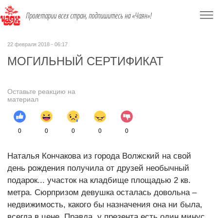
Пролетарии всех стран, подпишитесь на «Чаян»!
22 февраля 2018 - 06:17
МОГИЛЬНЫЙ СЕРТИФИКАТ
Оставьте реакцию на
материал
0
0
0
0
0
Наталья Кончакова из города Волжский на свой
день рождения получила от друзей необычный
подарок... участок на кладбище площадью 2 кв.
метра. Сюрпризом девушка осталась довольна –
недвижимость, какого бы назначения она ни была,
всегда в цене. Правда, у презента есть один минус