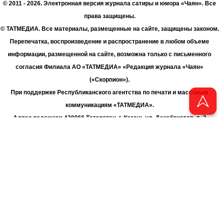
© 2011 - 2026. Электронная версия журнала сатиры и юмора «Чаян». Все
права защищены.
© ТАТМЕДИА. Все материалы, размещенные на сайте, защищены законом.
Перепечатка, воспроизведение и распространение в любом объеме
информации, размещенной на сайте, возможна только с письменного
согласия Филиала АО «ТАТМЕДИА» «Редакция журнала «Чаян»
(«Скорпион»).
При поддержке Республиканского агентства по печати и массовым
коммуникациям «ТАТМЕДИА».
Адрес редакции: 420066 Татарстан, г. Казань ул. Декабристов, д. 2
Телефон редакции: +7 (843) 222-06-00
E-mail: chayan@bk.ru
Антикоррупционная политика
chayan@bk.ru
Для сообщения о фактах коррупции:
АО «ТАТМЕДИА» использует «cookie»
для персонализации сервисов
и удобства пользователей сайтом. Использование «cookie» можно