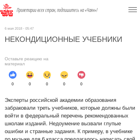
Пролетарии всех стран, подпишитесь на «Чаян»!
6 мая 2018 - 05:47
НЕКОНДИЦИОННЫЕ УЧЕБНИКИ
Оставьте реакцию на
материал
0
0
0
0
0
Эксперты российской академии образования
забраковали треть учебников, которые должны были
войти в федеральный перечень рекомендованных
школам изданий. Недоумение вызвали глупые
ошибки и странные задания. К примеру, в учебнике
по музыке для 6 класса предлагалось написать свой