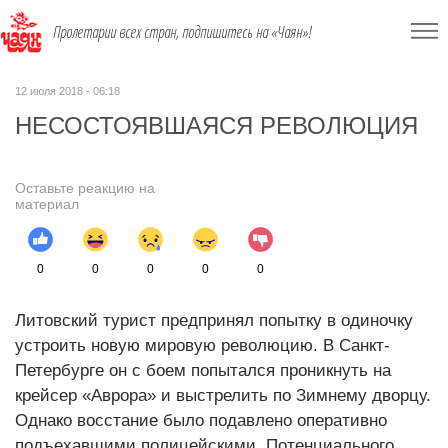
Пролетарии всех стран, подпишитесь на «Чаян»!
12 июля 2018 - 06:18
НЕСОСТОЯВШАЯСЯ РЕВОЛЮЦИЯ
Оставьте реакцию на
материал
0
0
0
0
0
Литовский турист предпринял попытку в одиночку
устроить новую мировую революцию. В Санкт-
Петербурге он с боем попытался проникнуть на
крейсер «Аврора» и выстрелить по Зимнему дворцу.
Однако восстание было подавлено оперативно
подъехавшими полицейскими. Потенциального