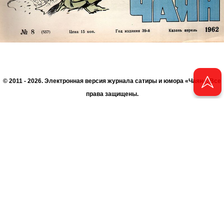
© 2011 - 2026. Электронная версия журнала сатиры и юмора «Чаян». Все
права защищены.
© ТАТМЕДИА. Все материалы, размещенные на сайте, защищены законом.
Перепечатка, воспроизведение и распространение в любом объеме
информации, размещенной на сайте, возможна только с письменного
согласия Филиала АО «ТАТМЕДИА» «Редакция журнала «Чаян»
(«Скорпион»).
При поддержке Республиканского агентства по печати и массовым
коммуникациям «ТАТМЕДИА».
Адрес редакции: 420066 Татарстан, г. Казань ул. Декабристов, д. 2
Телефон редакции: +7 (843) 222-06-00
E-mail: chayan@bk.ru