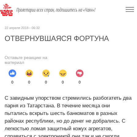
Пролетарии всех стран, подпишитесь на «Чаян»!
22 апреля 2018 - 06:32
ОТВЕРНУВШАЯСЯ ФОРТУНА
Оставьте реакцию на
материал
0
0
0
0
0
С завидным упорством стремились разбогатеть два
парня из Татарстана. В течение месяца они
пытались вскрыть шесть банкоматов в разных
районах республики, но до денег не добрались. С
легкостью ломая защитный кожух агрегатов,
справиться с электроникой они так и не смогли.