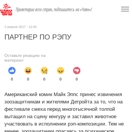
Пролетарии всех стран, подпишитесь на «Чаян»!
3 апреля 2017 - 12:04
ПАРТНЕР ПО РЭПУ
Оставьте реакцию на
материал
0
0
0
0
0
Американский комик Майк Эппс принес извинения
зоозащитникам и жителями Детройта за то, что на
фестивале смеха перед многотысячной толпой
вытащил на сцену кенгуру и заставил животное
участвовать в исполнении рэп-композиции. Тем не
менее, зоозащитники опасаясь за психическое