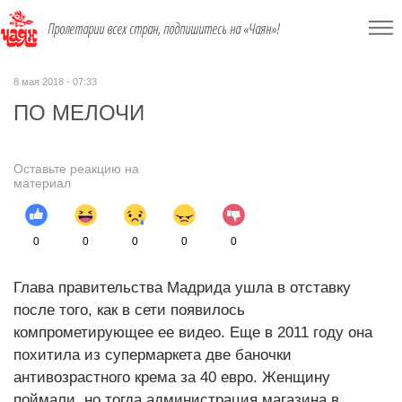
Пролетарии всех стран, подпишитесь на «Чаян»!
8 мая 2018 - 07:33
ПО МЕЛОЧИ
Оставьте реакцию на
материал
0
0
0
0
0
Глава правительства Мадрида ушла в отставку
после того, как в сети появилось
компрометирующее ее видео. Еще в 2011 году она
похитила из супермаркета две баночки
антивозрастного крема за 40 евро. Женщину
поймали, но тогда администрация магазина в