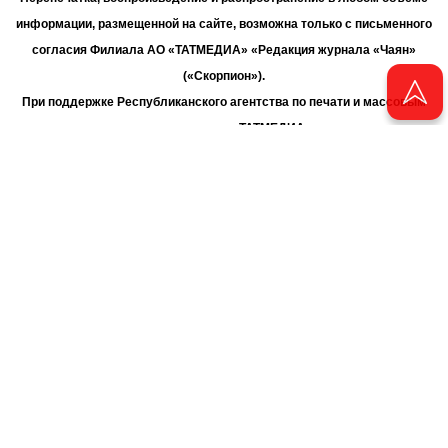
информации, размещенной на сайте, возможна только с письменного
согласия Филиала АО «ТАТМЕДИА» «Редакция журнала «Чаян»
(«Скорпион»).
При поддержке Республиканского агентства по печати и массовым
коммуникациям «ТАТМЕДИА».
Адрес редакции: 420066 Татарстан, г. Казань ул. Декабристов, д. 2
Телефон редакции: +7 (843) 222-06-00
E-mail: chayan@bk.ru
Антикоррупционная политика
chayan@bk.ru
Для сообщения о фактах коррупции:
АО «ТАТМЕДИА» использует «cookie»
для персонализации сервисов
и удобства пользователей сайтом. Использование «cookie» можно
отменить в настройках браузера.
Политика конфиденциальности
16+