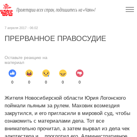
Пролетарии всех стран, подпишитесь на «Чаян»!
7 апреля 2017 - 06:02
ПРЕРВАННОЕ ПРАВОСУДИЕ
Оставьте реакцию на
материал
0
0
0
0
0
Жителя Новосибирской области Юрия Логонского
поймали пьяным за рулем. Маховик возмездия
закрутился, и его пригласили в мировой суд, чтобы
ознакомить с материалами дела. Тот все
внимательно прочитал, а затем вырвал из дела чек
алкотестера и... проглотил его. Административное