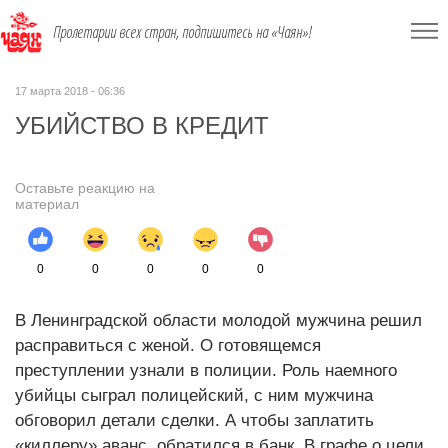
Пролетарии всех стран, подпишитесь на «Чаян»!
17 марта 2018 - 06:36
УБИЙСТВО В КРЕДИТ
Оставьте реакцию на
материал
0
0
0
0
0
В Ленинградской области молодой мужчина решил
расправиться с женой. О готовящемся
преступлении узнали в полиции. Роль наемного
убийцы сыграл полицейский, с ним мужчина
обговорил детали сделки. А чтобы заплатить
«киллеру» аванс, обратился в банк. В графе о цели